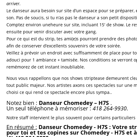
arriver.
Le danseur aura besoin sur site d’un espace pour se préparer, 
son. Pas de soucis, si tu n’as pas le danseur a son petit dispositi
Comptez environ uneheure sur site, incluant 15′ de show. Le re
ensuite pour venir discuter avec votre gang.
Pour ce qui est du strip, tes ami(e)s pourront prendre des pho
afin de conserver d’excellents souvenirs de votre soirée.
Veillez à prévoir un endroit avec suffisamment de place pour ton
adouci pour 1 ambiance + tamisée. Nos conditions se verront op
remémorez de cet instant inoubliable.
Nous vous rappellons que nos shows striptease demeurent clea
tout public majeur. Nos artistes axons ces spectacles sur une 
choisi ce qui rend ce spectacle encore plus sympa..
Notez bien :
Danseur Chomedey – H7S
.
Un seul téléphone à mémoriser :
418 264-9930
.
Notre staff intervient le plus souvent pour
certains particuliers 
En résumé :
Danseur Chomedey - H7S : Votre str
pour toi et tes copines sur Chomedey - H7S et 