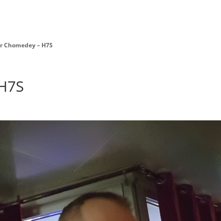
Danseur Canada
Contact Danseu
r Chomedey – H7S
H7S