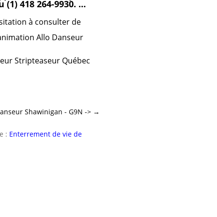
u (1) 418 264-9930. …
itation à consulter de
 animation Allo Danseur
seur Stripteaseur Québec
Danseur Shawinigan - G9N ->
→
e :
Enterrement de vie de