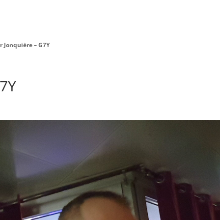
Danseur Canada
Contact Danseu
 Jonquière – G7Y
G7Y