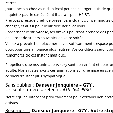
réussir.
J’aurai besoin chez vous d’un local pour se changer, puis de qu
inquiétez pas, le cas échéant il aura 1 petit HP BT.
Prévoyez presque uneH de présence, incluant quinze minutes de
changer, et aussi pour venir discuter avec vous.
Concernant le strip-tease, tes ami(e)s pourront prendre des phot
de garder de supers souvenirs de votre soirée.
Veillez à prévoir 1 emplacement avec suffisamment d’espace pou
doux pour une ambiance plus feutrée. Vos conditions seront opt
remémorez de cet instant magique.
Rappellons que nos animations sexy sont bon enfant et pourron
adulte. Nos artistes axons ces animations sur une mise en scè
ce show d’autant plus sympathique..
Sans oublier :
Danseur Jonquière – G7Y
.
Un seul numéro à retenir :
418 264-9930
.
Notre équipe intervient prioritairement pour
certains non profe
artistes.
Résumons :
Danseur Jonquière - G7Y : Votre str