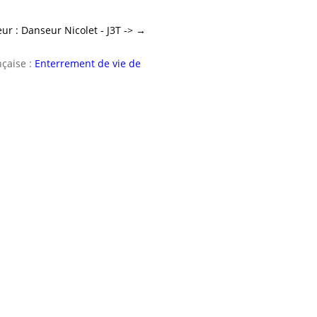
ur : Danseur Nicolet - J3T ->
→
nçaise :
Enterrement de vie de