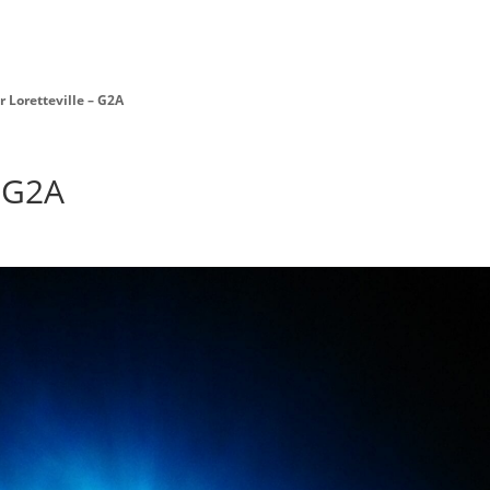
Danseur Canada
Contact Danseu
 Loretteville – G2A
– G2A