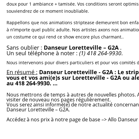
doux pour 1 ambiance + tamisée. Vos conditions seront optimisé
souviendrez de ce moment inoubliable.
Rappellons que nos animations striptease demeurent bon enfan
à n’importe quel public adulte. Nos artistes axons nos animati
un costume ce qui rend ce show encore plus charmant..
Sans oublier :
Danseur Loretteville – G2A
.
Un seul téléphone à noter :
(1) 418 264-9930
.
Nous intervenons pour
divers particuliers et pour vos comités d
En résumé :
Danseur Loretteville - G2A : Le stri
vous et vos ami(e)s sur Loretteville - G2A ou a
au 418 264-9930. …
Nous mettrons de temps à autres de nouvelles photos. A
visiter de nouveau nos pages régulièrement.
Vous serez ainsi informé(e) de notre actualité concernan
Danseur Loretteville – G2A.
Accédez à nos prix
à notre page de base –>
Allo Danseur