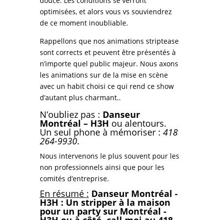
douce. Les conditions se verront
optimisées, et alors vous vs souviendrez
de ce moment inoubliable.
Rappellons que nos animations striptease
sont corrects et peuvent être présentés à
n’importe quel public majeur. Nous axons
les animations sur de la mise en scène
avec un habit choisi ce qui rend ce show
d’autant plus charmant..
N’oubliez pas :
Danseur
Montréal – H3H
ou alentours.
Un seul phone à mémoriser :
418
264-9930
.
Nous intervenons le plus souvent pour
les
non professionnels ainsi que pour les
comités d’entreprise.
En résumé :
Danseur Montréal -
H3H : Un stripper à la maison
pour un party sur Montréal -
H3H ou à côté. call moi au 418