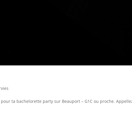
rvies
pour ta bachelorette party sur Beauport – G1C ou proche. Appelle