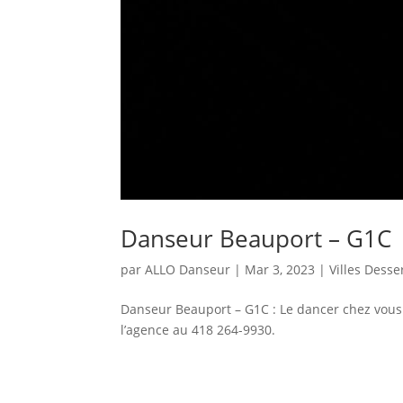
Danseur Beauport – G1C
par
ALLO Danseur
|
Mar 3, 2023
|
Villes Desse
Danseur Beauport – G1C : Le dancer chez vous 
l’agence au 418 264-9930.