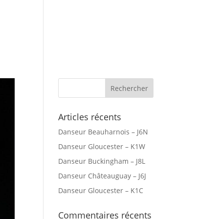
r Canada
Villes Desservies
Articles récents
Danseur Beauharnois – J6N
Danseur Gloucester – K1W
Danseur Buckingham – J8L
Danseur Châteauguay – J6J
Danseur Gloucester – K1C
Commentaires récents