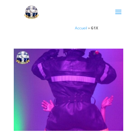
Accueil
»
G1X