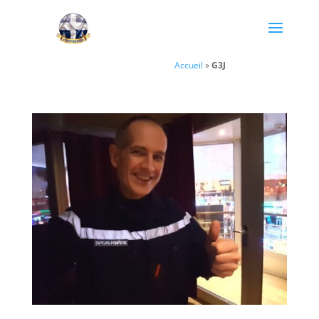
Accueil
»
G3J