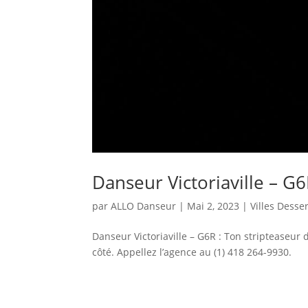
Danseur Victoriaville – G
par
ALLO Danseur
|
Mai 2, 2023
|
Villes Desse
Danseur Victoriaville – G6R : Ton stripteaseur d
côté. Appellez l’agence au (1) 418 264-9930.