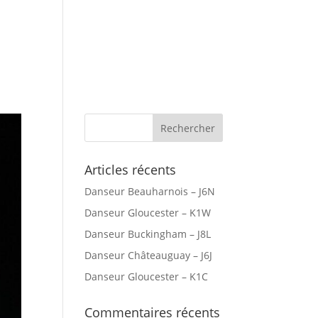
r Canada
Villes Desservies
Articles récents
Danseur Beauharnois – J6N
Danseur Gloucester – K1W
Danseur Buckingham – J8L
Danseur Châteauguay – J6J
Danseur Gloucester – K1C
Commentaires récents