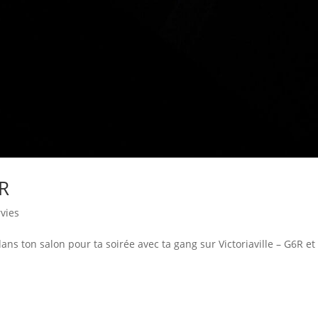
6R
rvies
ans ton salon pour ta soirée avec ta gang sur Victoriaville – G6R et