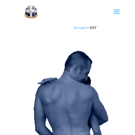
Accueil
»
G6Y