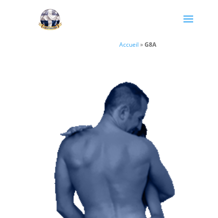
Accueil
»
G8A