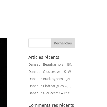
r Canada
Villes Desservies
Articles récents
Danseur Beauharnois – J6N
Danseur Gloucester – K1W
Danseur Buckingham – J8L
Danseur Châteauguay – J6J
Danseur Gloucester – K1C
Commentaires récents