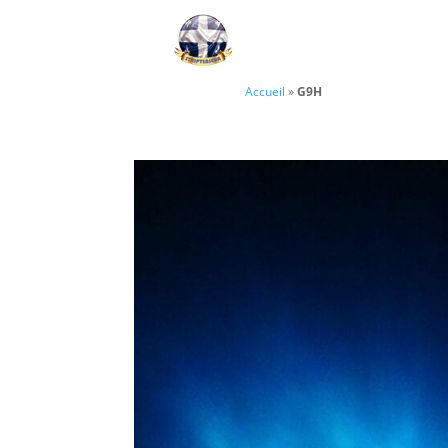
Accueil
»
G9H