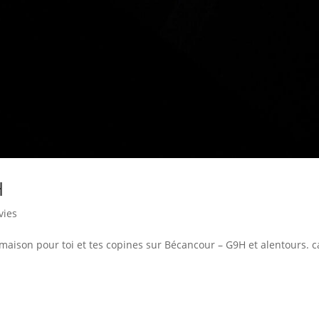
H
vies
maison pour toi et tes copines sur Bécancour – G9H et alentours. ca