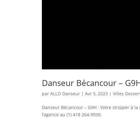
Danseur Bécancour – G9
par
ALLO Danseur
|
Avr 5, 2023
|
Villes Desser
Danseur Bécancour – G9H : Votre stripper à la 
l’agence au (1) 418 264-9930.