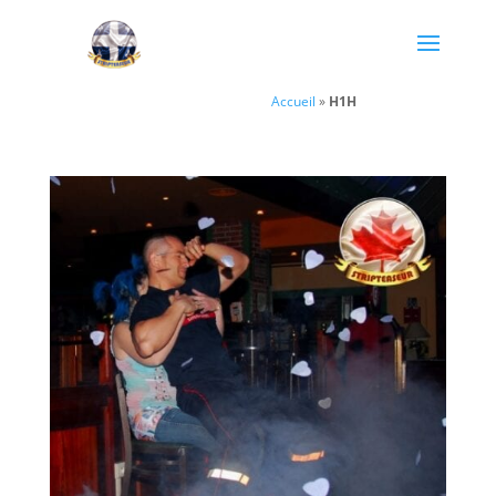
Accueil
»
H1H