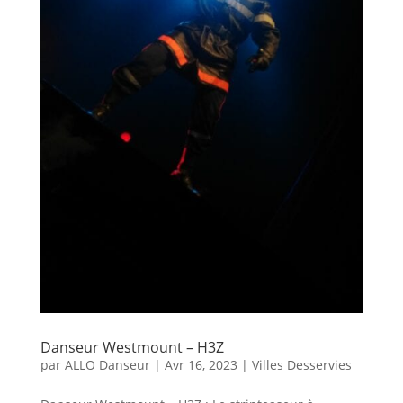
Danseur Westmount – H3Z
par
ALLO Danseur
|
Avr 16, 2023
|
Villes Desservies