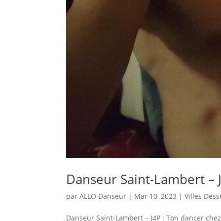
Danseur Saint-Lambert – 
par
ALLO Danseur
|
Mar 10, 2023
|
Villes Dess
Danseur Saint-Lambert – J4P : Ton dancer chez 