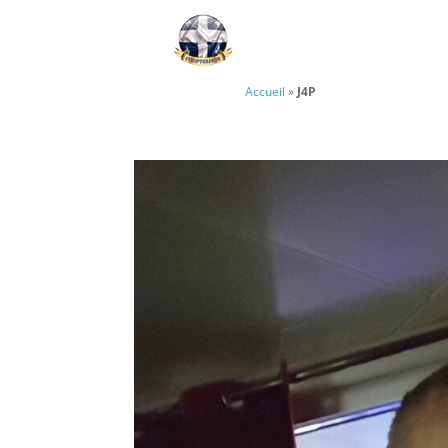
Accueil
»
J4P