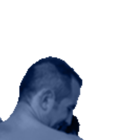
Danseur Canada
Contact Danseu