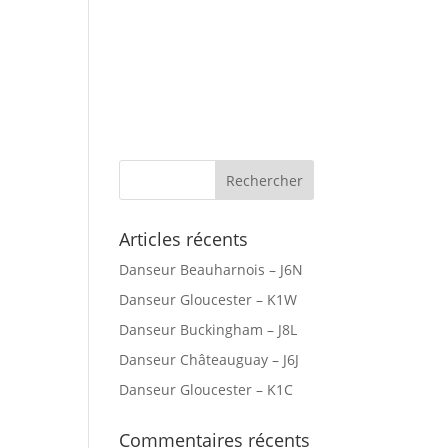
r Canada
Villes Desservies
Articles récents
Danseur Beauharnois – J6N
Danseur Gloucester – K1W
Danseur Buckingham – J8L
Danseur Châteauguay – J6J
Danseur Gloucester – K1C
Commentaires récents