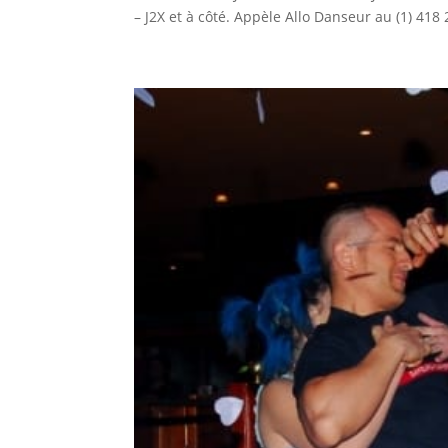
– J2X et à côté. Appèle Allo Danseur au (1) 418