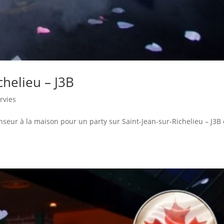
chelieu – J3B
rvies
nseur à la maison pour un party sur Saint-Jean-sur-Richelieu – J3B